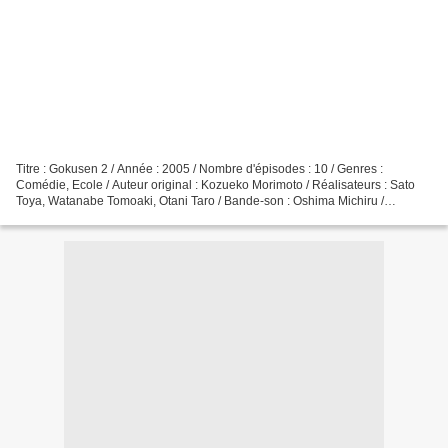
Titre : Gokusen 2 / Année : 2005 / Nombre d'épisodes : 10 / Genres :
Comédie, Ecole / Auteur original : Kozueko Morimoto / Réalisateurs : Sato
Toya, Watanabe Tomoaki, Otani Taro / Bande-son : Oshima Michiru /
Génériques : Kizuna, de Kamensahi Kazuya et...