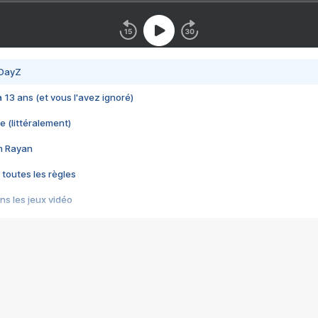
 DayZ
 a 13 ans (et vous l'avez ignoré)
e (littéralement)
im Rayan
 toutes les règles
s les jeux vidéo
us choquant de Rockstar ? - Le scandale BULLY
e plus moche de Steam
du RÊVE tourne au CAUCHEMAR
pendant 8 heures